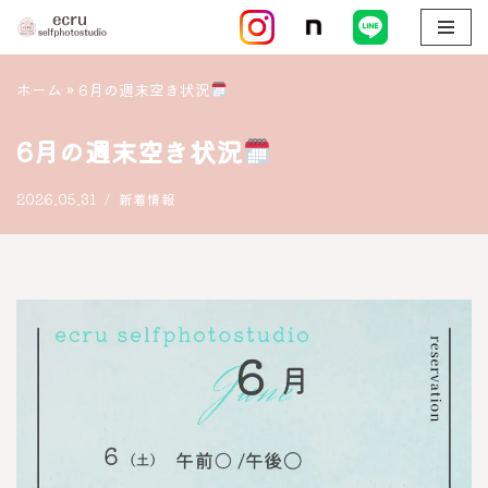
コ
ン
ホーム
»
6月の週末空き状況
テ
ン
6月の週末空き状況
ツ
へ
2026.05.31
新着情報
ス
キ
ッ
プ