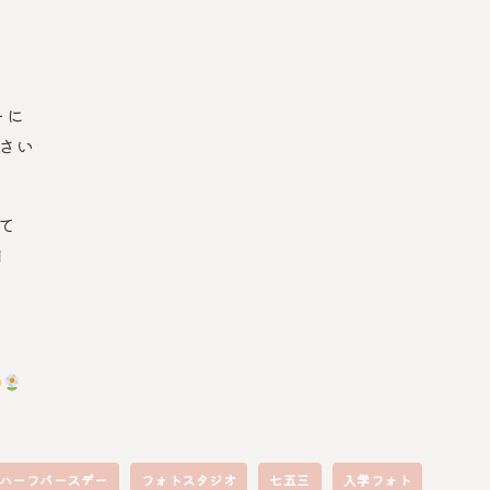
ーに
ださい
にて
ハーフバースデー
フォトスタジオ
七五三
入学フォト