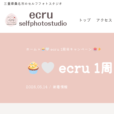
三重県桑名市のセルフフォトスタジオ
コ
トップ
アクセス
ン
テ
ン
ツ
ホーム
»
ecru 1周年キャンペーン
へ
ス
ecru 
キ
ッ
プ
2026.05.14
新着情報