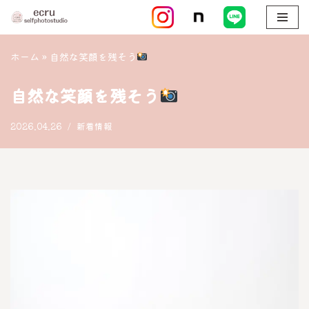
コ
ン
ホーム
»
自然な笑顔を残そう
テ
ン
自然な笑顔を残そう
ツ
へ
2026.04.26
新着情報
ス
キ
ッ
プ