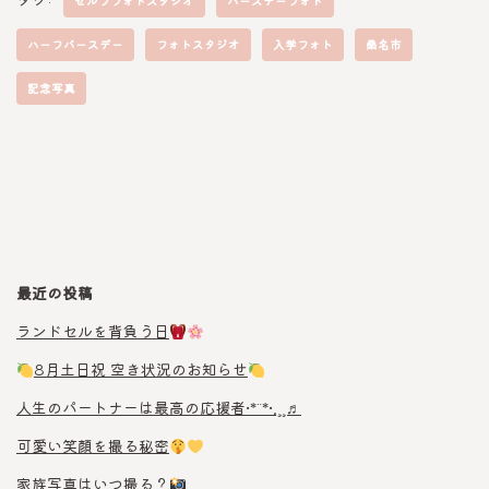
セルフフォトスタジオ
バースデーフォト
ハーフバースデー
フォトスタジオ
入学フォト
桑名市
記念写真
最近の投稿
ランドセルを背負う日
8月土日祝 空き状況のお知らせ
人生のパートナーは最高の応援者•*¨*•.¸¸♬︎
可愛い笑顔を撮る秘密
家族写真はいつ撮る？