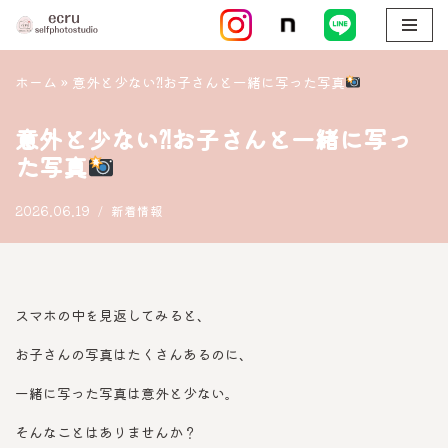
コ
ン
ホーム
»
意外と少ない⁈お子さんと一緒に写った写真
テ
ン
意外と少ない⁈お子さんと一緒に写っ
ツ
た写真
へ
ス
2026.06.19
新着情報
キ
ッ
プ
スマホの中を見返してみると、
お子さんの写真はたくさんあるのに、
一緒に写った写真は意外と少ない。
そんなことはありませんか？