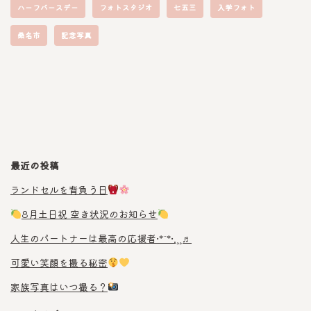
ハーフバースデー
フォトスタジオ
七五三
入学フォト
桑名市
記念写真
最近の投稿
ランドセルを背負う日
8月土日祝 空き状況のお知らせ
人生のパートナーは最高の応援者•*¨*•.¸¸♬︎
可愛い笑顔を撮る秘密
家族写真はいつ撮る？