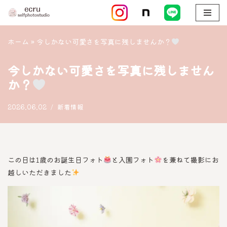
コ
ン
ホーム
»
今しかない可愛さを写真に残しませんか？
テ
ン
今しかない可愛さを写真に残しません
ツ
か？
へ
ス
2026.06.02
新着情報
キ
ッ
プ
この日は1歳のお誕生日フォト
と入園フォト
を兼ねて撮影にお
越しいただきました