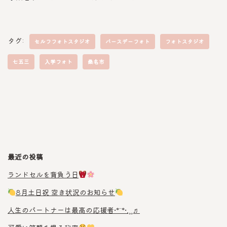
タグ:
セルフフォトスタジオ
バースデーフォト
フォトスタジオ
七五三
入学フォト
桑名市
最近の投稿
ランドセルを背負う日
8月土日祝 空き状況のお知らせ
人生のパートナーは最高の応援者•*¨*•.¸¸♬︎